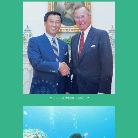
母校・高崎経済大学学長夫妻の訪問を受ける
母校・高崎経済大学学長夫妻の訪問を受ける
ブッシュ米大統領（当時）と
ブッシュ米大統領（当時）と
趣味の音楽活動。ボーカル・ギターを担当
趣味の音楽活動。ボーカル・ギターを担当