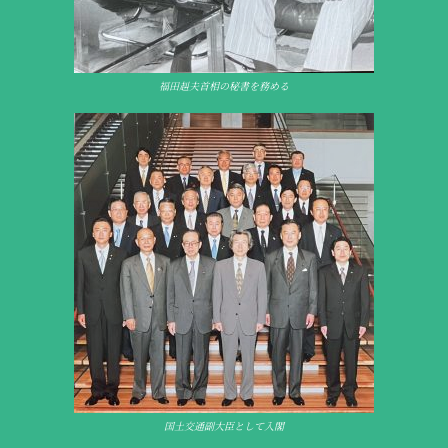
福田赳夫首相の秘書を務める
福田赳夫首相の秘書を務める
選挙の様子
選挙の様子
国土交通副大臣として入閣
国土交通副大臣として入閣
国土交通副大臣として入閣
皇居にて
皇居にて