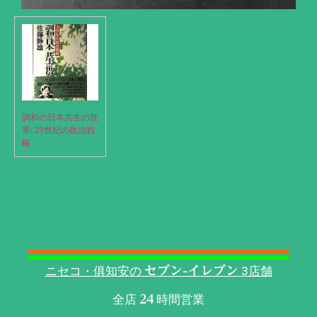
調和の日本共生の世
界: 21世紀の政治戦
略
ニセコ・俱知安の
セブン-イレブン
3店舗
全店
時間営業
24