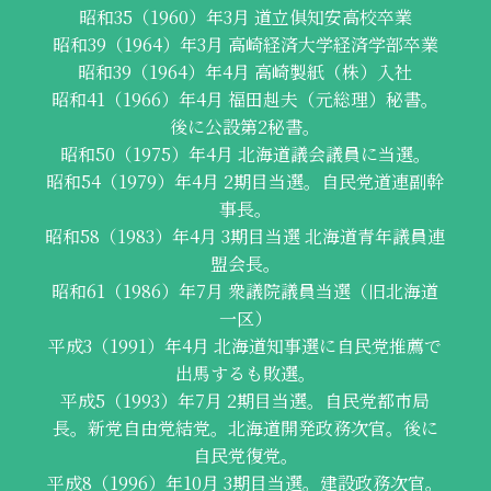
昭和35（1960）年3月 道立俱知安高校卒業
昭和39（1964）年3月 高崎経済大学経済学部卒業
昭和39（1964）年4月 高崎製紙（株）入社
昭和41（1966）年4月 福田赳夫（元総理）秘書。
後に公設第2秘書。
昭和50（1975）年4月 北海道議会議員に当選。
昭和54（1979）年4月 2期目当選。自民党道連副幹
事長。
昭和58（1983）年4月 3期目当選 北海道青年議員連
盟会長。
昭和61（1986）年7月 衆議院議員当選（旧北海道
一区）
平成3（1991）年4月 北海道知事選に自民党推薦で
出馬するも敗選。
平成5（1993）年7月 2期目当選。自民党都市局
長。新党自由党結党。北海道開発政務次官。後に
自民党復党。
平成8（1996）年10月 3期目当選。建設政務次官。